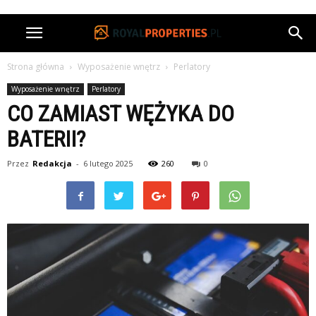
Strona główna
Wyposażenie wnętrz
Perlatory
Wyposażenie wnętrz
Perlatory
CO ZAMIAST WĘŻYKA DO
BATERII?
Przez
Redakcja
-
6 lutego 2025
260
0