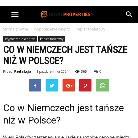
Strona główna
Wyposażenie wnętrz
Papier toaletowy
Wyposażenie wnętrz
Papier toaletowy
CO W NIEMCZECH JEST TAŃSZE
NIŻ W POLSCE?
Przez
Redakcja
-
1 października 2024
365
0
Co w Niemczech jest tańsze
niż w Polsce?
Wielu Polaków zastanawia się, jakie są różnice cenowe między