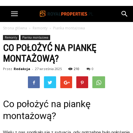
Strona główna
Remonty
Pianka montażowa
Remonty
Pianka montażowa
CO POŁOŻYĆ NA PIANKĘ
MONTAŻOWĄ?
Przez
Redakcja
-
27 września 2025
210
0
Co położyć na piankę
montażową?
Wielu z nas spotkało się z sytuacją, gdy potrzebne było położenie