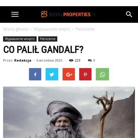
Strona główna
Wyposażenie wnętrz
Pierścienie
Wyposażenie wnętrz
Pierścienie
CO PALIŁ GANDALF?
Przez
Redakcja
-
6 września 2025
223
0