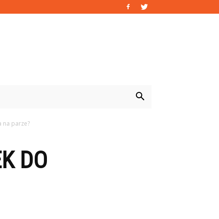
a na parze?
EK DO