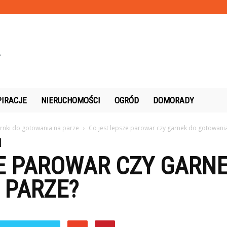
PIRACJE
NIERUCHOMOŚCI
OGRÓD
DOMORADY
rnki do gotowania na parze
Co jest lepsze parowar czy garnek do gotowani
E PAROWAR CZY GARN
 PARZE?