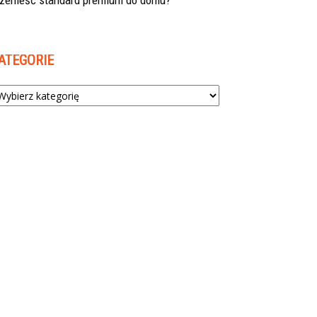
rzenieść standard premium do domu?
ATEGORIE
tegorie