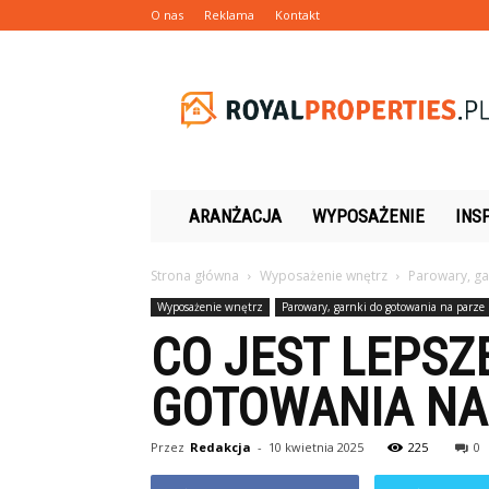
O nas
Reklama
Kontakt
Royalproperties.pl
ARANŻACJA
WYPOSAŻENIE
INS
Strona główna
Wyposażenie wnętrz
Parowary, ga
Wyposażenie wnętrz
Parowary, garnki do gotowania na parze
CO JEST LEPSZ
GOTOWANIA NA
Przez
Redakcja
-
10 kwietnia 2025
225
0