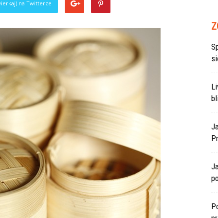
ierkaj) na Twitterze
Z
S
si
L
bl
J
P
J
po
Po