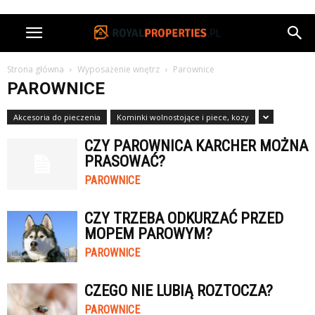
Strona główna
Wyposażenie wnętrz
Parownice
PAROWNICE
Akcesoria do pieczenia
Kominki wolnostojące i piece, kozy
CZY PAROWNICA KARCHER MOŻNA
PRASOWAĆ?
PAROWNICE
CZY TRZEBA ODKURZAĆ PRZED
MOPEM PAROWYM?
PAROWNICE
CZEGO NIE LUBIĄ ROZTOCZA?
PAROWNICE