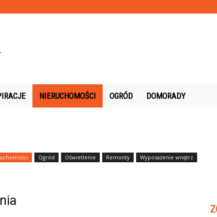
PIRACJE
NIERUCHOMOŚCI
OGRÓD
DOMORADY
ruchomości
Ogród
Oświetlenie
Remonty
Wyposażenie wnętrz
nia
Z