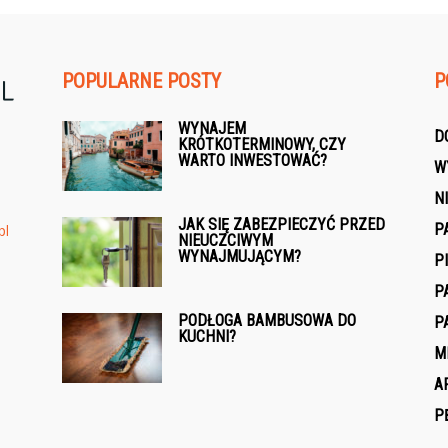
POPULARNE POSTY
P
WYNAJEM
D
KRÓTKOTERMINOWY, CZY
WARTO INWESTOWAĆ?
W
N
JAK SIĘ ZABEZPIECZYĆ PRZED
P
pl
NIEUCZCIWYM
WYNAJMUJĄCYM?
P
P
PODŁOGA BAMBUSOWA DO
P
KUCHNI?
M
A
P