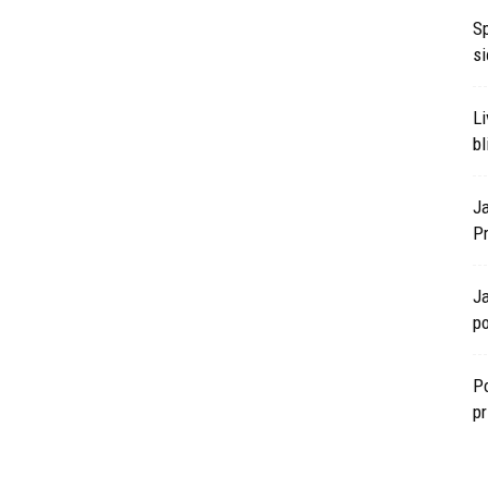
S
si
L
bl
J
P
J
po
Po
p