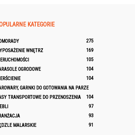
OPULARNE KATEGORIE
275
OMORADY
169
YPOSAŻENIE WNĘTRZ
105
IERUCHOMOŚCI
104
ARASOLE OGRODOWE
104
IERŚCIENIE
AROWARY, GARNKI DO GOTOWANIA NA PARZE
104
ASY TRANSPORTOWE DO PRZENOSZENIA
97
EBLI
93
RANŻACJA
91
ĘDZLE MALARSKIE