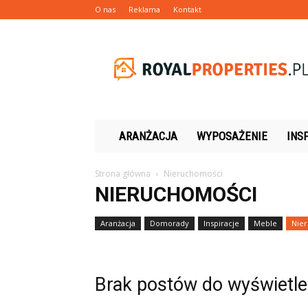
O nas
Reklama
Kontakt
Royalproperties.pl
ARANŻACJA
WYPOSAŻENIE
INS
Strona główna
Nieruchomości
NIERUCHOMOŚCI
Aranżacja
Domorady
Inspiracje
Meble
Nie
Brak postów do wyświetle