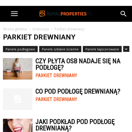
Strona główna
Aranżacja
Parkiet drewniany
PARKIET DREWNIANY
Panele podłogowe
Panele szklane ścienne
Panele tapicerowane
CZY PŁYTA OSB NADAJE SIĘ NA
PODŁOGĘ?
PARKIET DREWNIANY
CO POD PODŁOGĘ DREWNIANĄ?
PARKIET DREWNIANY
JAKI PODKŁAD POD PODŁOGĘ
DREWNIANĄ?